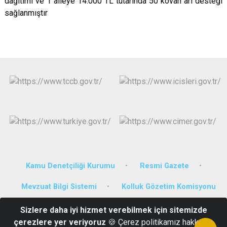
dağıtımı ve 1 aileye 14.000 TL tutarında 50 kovan arı desteği
sağlanmıştır
Kamu Denetçiliği Kurumu
Resmi Gazete
Mevzuat Bilgi Sistemi
Kolluk Gözetim Komisyonu
Sizlere daha iyi hizmet verebilmek için sitemizde
Özal Mahallesi Sağlık Caddesi 68700 Sarıyahşi Kaymakamlığı
çerezlere yer veriyoruz
🍪 Çerez politikamız hakkında