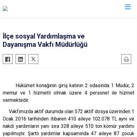
Aksaray
İlçe sosyal Yardımlaşma ve
Dayanışma Vakfı Müdürlüğü
Ağaçören
Eskil
Gülağaç
Güzelyurt
Hükümet konağının giriş katının 2 odasında 1 Müdür, 2
Ortaköy
memur ve 1 hizmetli olmak üzere 4 personel ile hizmet
Sarıyahşi
vermektedir.
Sultanhanı
Vakfımızda aktif durumda olan 572 aktif dosya üzerinden 1
Ocak 2016 tarihinden itibaren 410 aileye 102.078 TL ayni ve
nakdi yardımların yanı sıra 328 aileye 510 ton kömür yardımı
yapılmıştır. Şartlı yardımlar kapsamında 47 aileye 87 çocuk