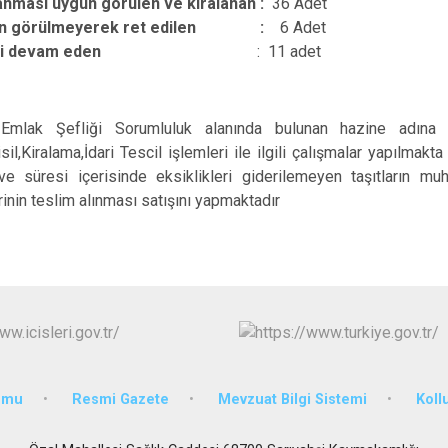
Ortaköy
anması uygun görülen ve kiralanan :
36 Adet
n görülmeyerek ret edilen :
6 Adet
Sarıyahşi
lemi devam eden
:
11 adet
Sultanhanı
 Emlak Şefliği Sorumluluk alanında bulunan hazine adına T
isil,Kiralama,İdari Tescil işlemleri ile ilgili çalışmalar yapılma
ve süresi içerisinde eksiklikleri giderilemeyen taşıtların m
nin teslim alınması satışını yapmaktadır
umu
Resmi Gazete
Mevzuat Bilgi Sistemi
Koll