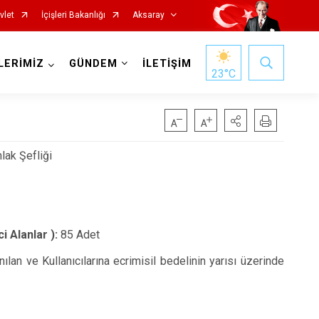
vlet
İçişleri Bakanlığı
Aksaray
LERİMİZ
GÜNDEM
İLETİŞİM
23
°C
lak Şefliği
 Alanlar ):
85 Adet
an ve Kullanıcılarına ecrimisil bedelinin yarısı üzerinde