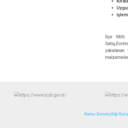
Kiral
Uygu
iş
İlçe Milli
Satış,Ecrim
yakalanan 
malzemeleri
Kamu Denetçiliği Kur