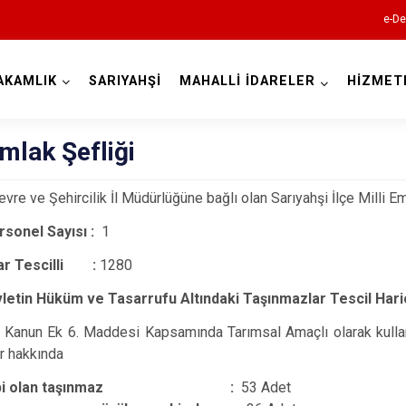
e-De
AKAMLIK
SARIYAHŞİ
MAHALLİ İDARELER
HİZMET
Aksaray
Emlak Şefliği
vre ve Şehircilik İl Müdürlüğüne bağlı olan Sarıyahşi İlçe Milli Em
rsonel Sayısı :
1
ar Tescilli :
1280
Ağaçören
etin Hüküm ve Tasarrufu Altındaki Taşınmazlar Tescil Harici
Eskil
 Kanun Ek 6. Maddesi Kapsamında Tarımsal Amaçlı olarak kullanıl
Gülağaç
r hakkında
Güzelyurt
lebi olan taşınmaz :
53 Adet