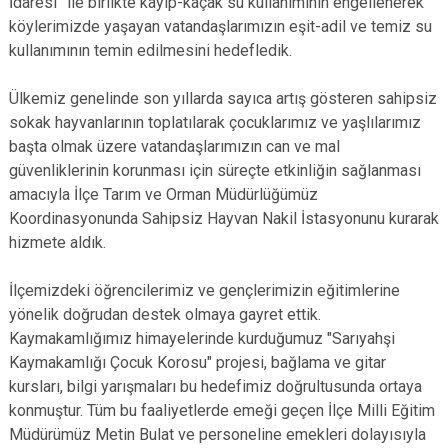
İdaresi” ile birlikte kayıp-kaçak su kullanımının engellenerek
köylerimizde yaşayan vatandaşlarımızın eşit-adil ve temiz su
kullanımının temin edilmesini hedefledik.
Ülkemiz genelinde son yıllarda sayıca artış gösteren sahipsiz
sokak hayvanlarının toplatılarak çocuklarımız ve yaşlılarımız
başta olmak üzere vatandaşlarımızın can ve mal
güvenliklerinin korunması için süreçte etkinliğin sağlanması
amacıyla İlçe Tarım ve Orman Müdürlüğümüz
Koordinasyonunda Sahipsiz Hayvan Nakil İstasyonunu kurarak
hizmete aldık.
İlçemizdeki öğrencilerimiz ve gençlerimizin eğitimlerine
yönelik doğrudan destek olmaya gayret ettik.
Kaymakamlığımız himayelerinde kurduğumuz "Sarıyahşi
Kaymakamlığı Çocuk Korosu" projesi, bağlama ve gitar
kursları, bilgi yarışmaları bu hedefimiz doğrultusunda ortaya
konmuştur. Tüm bu faaliyetlerde emeği geçen İlçe Milli Eğitim
Müdürümüz Metin Bulat ve personeline emekleri dolayısıyla