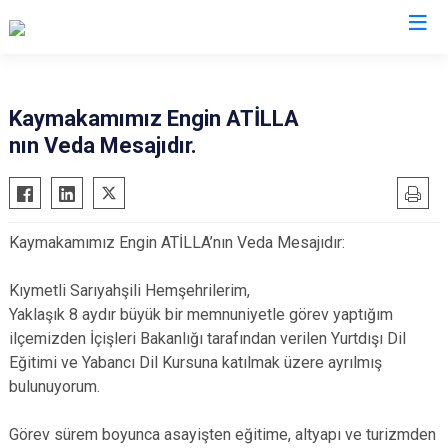
Aksaray
Kaymakamımız Engin ATİLLA
nın Veda Mesajıdır.
Ağaçören
Eskil
Gülağaç
Kaymakamımız Engin ATİLLA’nın Veda Mesajıdır:
Güzelyurt
Ortaköy
Kıymetli Sarıyahşili Hemşehrilerim,
Sarıyahşi
Yaklaşık 8 aydır büyük bir memnuniyetle görev yaptığım
ilçemizden İçişleri Bakanlığı tarafından verilen Yurtdışı Dil
Sultanhanı
Eğitimi ve Yabancı Dil Kursuna katılmak üzere ayrılmış
bulunuyorum.
Görev sürem boyunca asayişten eğitime, altyapı ve turizmden