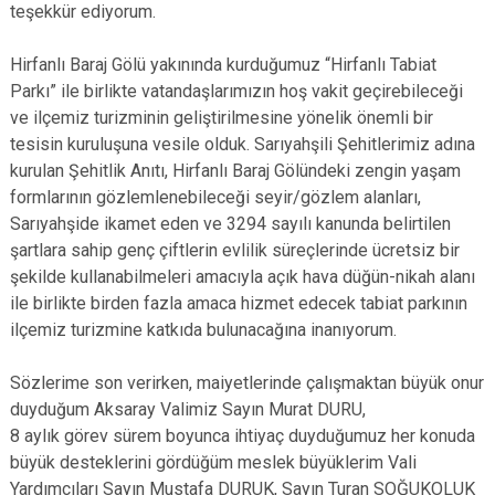
teşekkür ediyorum.
Hirfanlı Baraj Gölü yakınında kurduğumuz “Hirfanlı Tabiat
Parkı” ile birlikte vatandaşlarımızın hoş vakit geçirebileceği
ve ilçemiz turizminin geliştirilmesine yönelik önemli bir
tesisin kuruluşuna vesile olduk. Sarıyahşili Şehitlerimiz adına
kurulan Şehitlik Anıtı, Hirfanlı Baraj Gölündeki zengin yaşam
formlarının gözlemlenebileceği seyir/gözlem alanları,
Sarıyahşide ikamet eden ve 3294 sayılı kanunda belirtilen
şartlara sahip genç çiftlerin evlilik süreçlerinde ücretsiz bir
şekilde kullanabilmeleri amacıyla açık hava düğün-nikah alanı
ile birlikte birden fazla amaca hizmet edecek tabiat parkının
ilçemiz turizmine katkıda bulunacağına inanıyorum.
Sözlerime son verirken, maiyetlerinde çalışmaktan büyük onur
duyduğum Aksaray Valimiz Sayın Murat DURU,
8 aylık görev sürem boyunca ihtiyaç duyduğumuz her konuda
büyük desteklerini gördüğüm meslek büyüklerim Vali
Yardımcıları Sayın Mustafa DURUK, Sayın Turan SOĞUKOLUK