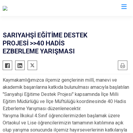
Aksaray
SARIYAHŞİ EĞİTİME DESTEK
PROJESİ >>40 HADİS
Ağaçören
EZBERLEME YARIŞMASI
Eskil
Gülağaç
Güzelyurt
Kaymakamlığımızca ilçemiz gençlerinin millî, manevi ve
Ortaköy
akademik başarılarına katkıda bulunulması amacıyla başlatılan
Sarıyahşi
"Sarıyahşi Eğitime Destek Projesi" kapsamında İlçe Milli
Eğitim Müdürlüğü ve İlçe Müftülüğü koordinesinde 40 Hadis
Sultanhanı
Ezberleme Yarışması düzenlenecektir.
Yarışma İlkokul 4.Sınıf öğrencilerimizden başlamak üzere
Ortaokul ve Lise öğrencilerimizin tamamının katılımına açık
olup yarışma sonucunda ilçemiz hayırseverlerinin katkılarıyla